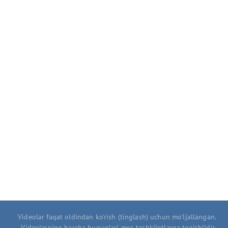
Videolar faqat oldindan ko'rish (tinglash) uchun mo'ljallangan.
Videolarning barcha huquqlari mos tashkilotlarga tegishlidir.