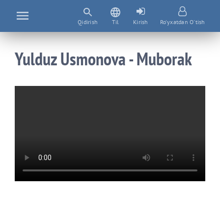
Qidirish
Til
Kirish
Ro'yxatdan O'tish
Yulduz Usmonova - Muborak