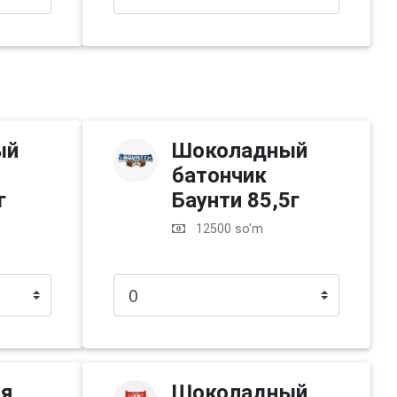
ый
Шоколадный
батончик
г
Баунти 85,5г
12500 so'm
ая
Шоколадный