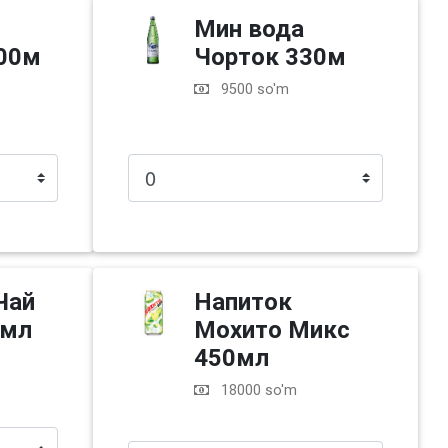
Мин вода
500м
Чорток 330м
9500 so'm
Чай
Напиток
0мл
Мохито Микс
450мл
18000 so'm