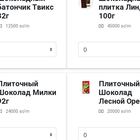
батончик Твикс
плитка Лин
82г
100г
12500 so'm
45000 so'm
Плиточный
Плиточный
Шоколад Милки
Шоколад
92г
Лесной Оре
24000 so'm
20000 so'm