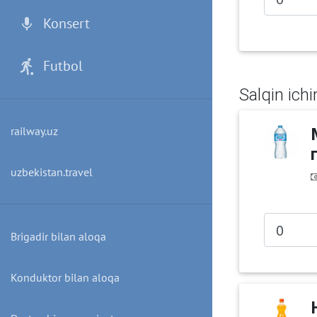
Konsert
Futbol
Salqin ichi
railway.uz
uzbekistan.travel
Brigadir bilan aloqa
Konduktor bilan aloqa