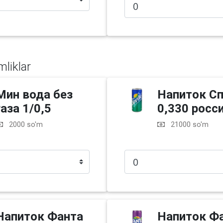
mliklar
Мин вода без
Напиток С
газа 1/0,5
0,330 росс
2000 so'm
21000 so'm
Напиток Фанта
Напиток Ф