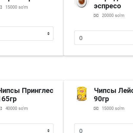
эспресо
15000 so'm
20000 so'm
Чипсы Принглес
Чипсы Лей
165гр
90гр
40000 so'm
15000 so'm