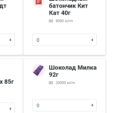
дт
батончик Кит
Кат 40г
8000 so'm
Шоколад Милка
92г
х 85г
20000 so'm