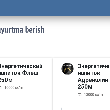
uyurtma berish
Энергетический
Энергетиче
напиток Флеш
напиток
250м
Адреналин
250м
10000 so'm
13000 so'm