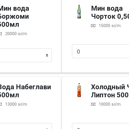
Мин вода
Мин вода
Боржоми
Чорток 0,
500мл
15000 so'm
20000 so'm
Вода Набеглави
Холодный 
500мл
Липтон 50
13000 so'm
10000 so'm