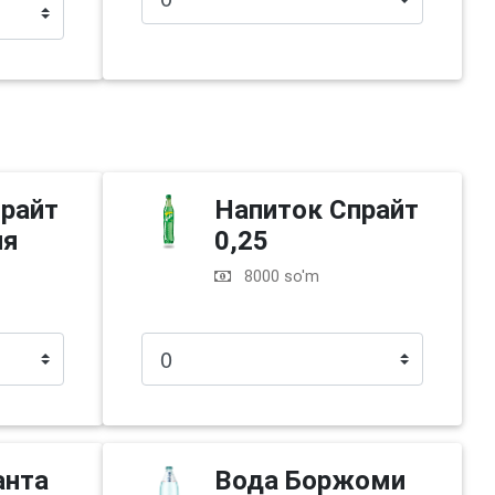
прайт
Напиток Спрайт
ия
0,25
8000 so'm
анта
Вода Боржоми