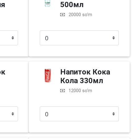
ия
500мл
20000 so'm
ок
Напиток Кока
Кола 330мл
12000 so'm