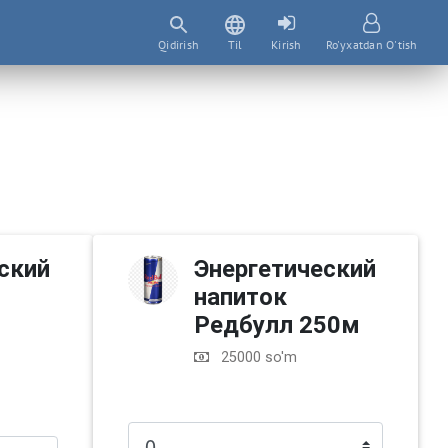
Qidirish
Til
Kirish
Ro'yxatdan O'tish
ский
Энергетический
напиток
Редбулл 250м
25000 so'm