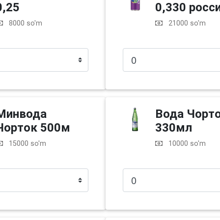
0,25
0,330 росс
8000 so'm
21000 so'm
Минвода
Вода Чорт
Чорток 500м
330мл
15000 so'm
10000 so'm