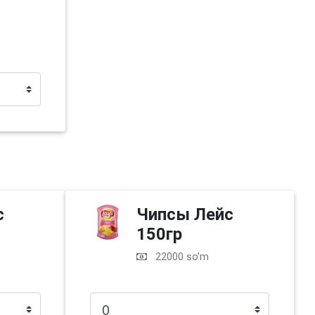
с
Чипсы Лейс
150гр
22000 so'm