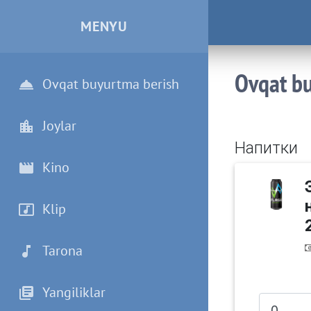
MENYU
Ovqat b
Ovqat buyurtma berish
Joylar
Напитки
Kino
Klip
Tarona
Yangiliklar