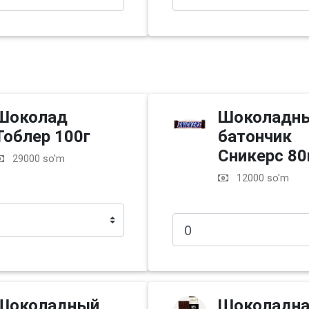
Шоколад
Шоколадн
Тоблер 100г
батончик
Сникерс 80
29000 so'm
12000 so'm
Шоколадный
Шоколадн