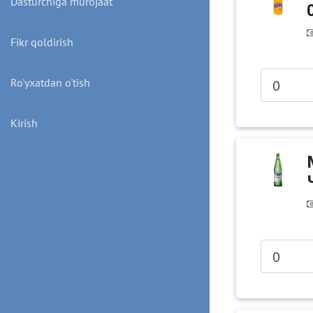
Dasturchiga murojaat
Fikr qoldirish
Ro'yxatdan o'tish
Kirish