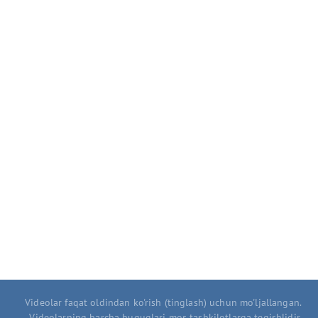
Videolar faqat oldindan ko'rish (tinglash) uchun mo'ljallangan.
Videolarning barcha huquqlari mos tashkilotlarga tegishlidir.