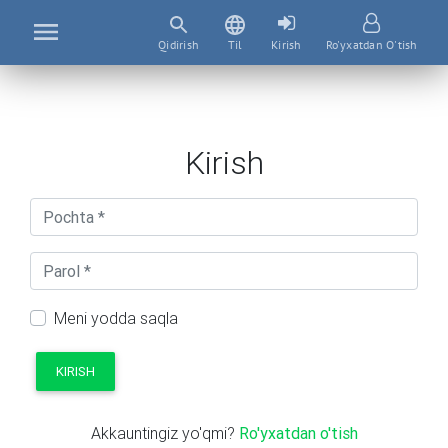
Qidirish
Til
Kirish
Ro'yxatdan O'tish
Kirish
Meni yodda saqla
KIRISH
Akkauntingiz yo'qmi?
Ro'yxatdan o'tish