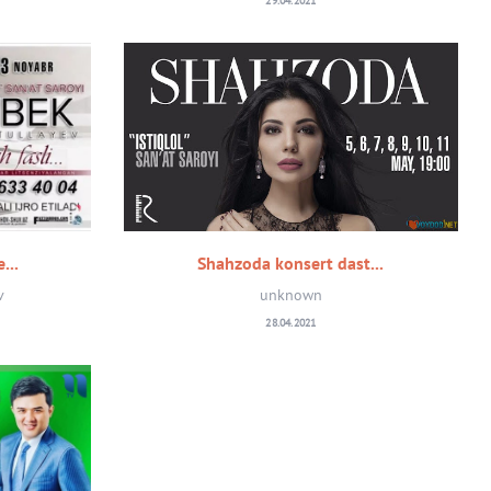
29.04.2021
...
Shahzoda konsert dast...
v
unknown
28.04.2021