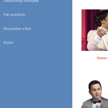
Dasturchiga murojaat
Fikr qoldirish
Ro'yxatdan o'tish
Kirish
Ilhom 