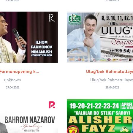
29.04.2021
29.04.2021
Farmonopvning k...
Ulug’bek Rahmatullaye
unknown
Ulug'bek Rahmatullaye
29.04.2021
28.04.2021