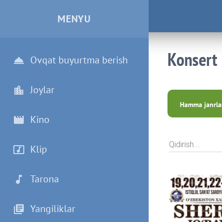
MENYU
Konsert
Ovqat buyurtma berish
Joylar
Hamma janrl
Kino
Qidirish...
Klip
Tarona
Yangiliklar