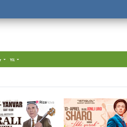
ar
Yil