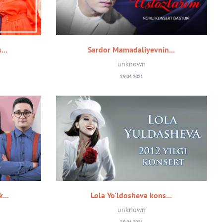
...
Sardor Mamadaliyevnin...
unknown
29.04.2021
...
Lola Yo'ldosheva kons...
unknown