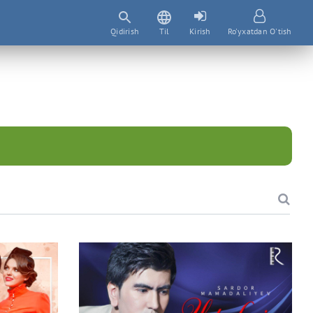
Qidirish
Til
Kirish
Ro'yxatdan O'tish