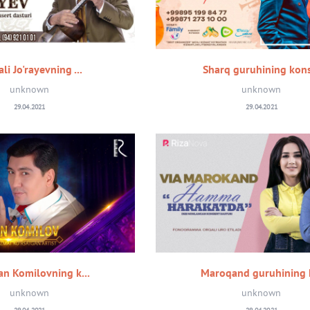
li Jo'rayevning ...
Sharq guruhining kons
unknown
unknown
29.04.2021
29.04.2021
n Komilovning k...
Maroqand guruhining k
unknown
unknown