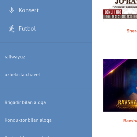
Konsert
Futbol
Shera
railway.uz
uzbekistan.travel
Brigadir bilan aloqa
Konduktor bilan aloqa
Ravsha