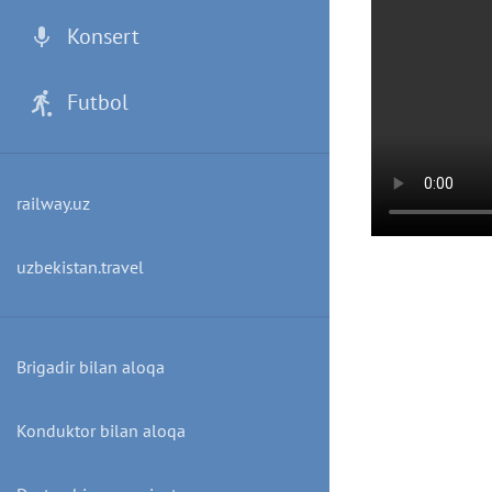
Konsert
Futbol
railway.uz
uzbekistan.travel
Brigadir bilan aloqa
Konduktor bilan aloqa