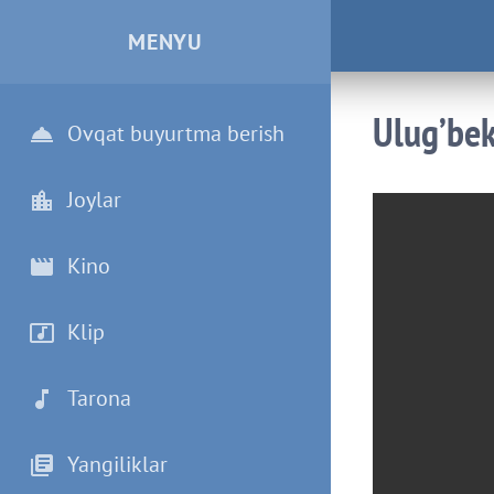
MENYU
Ulug’bek
Ovqat buyurtma berish
Joylar
Kino
Klip
Tarona
Yangiliklar