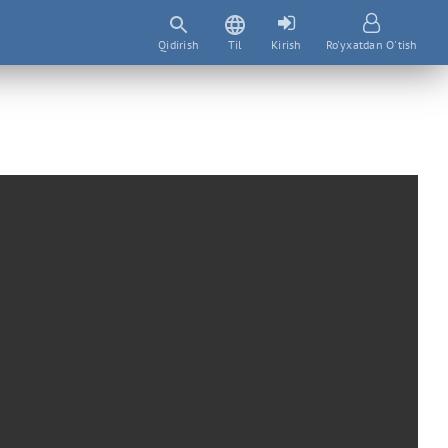
Qidirish
Til
Kirish
Ro'yxatdan O'tish