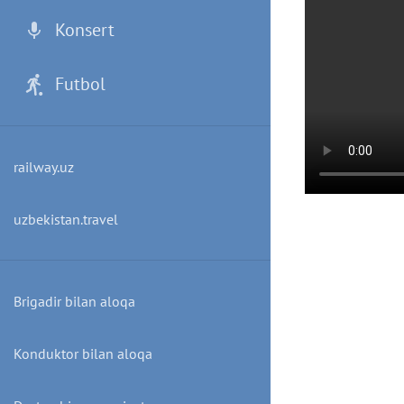
Konsert
Futbol
railway.uz
uzbekistan.travel
Brigadir bilan aloqa
Konduktor bilan aloqa