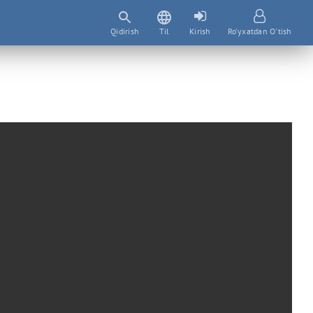
Qidirish
Til
Kirish
Ro'yxatdan O'tish