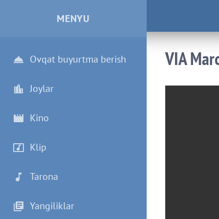
MENYU
VIA Mar
Ovqat buyurtma berish
Joylar
Kino
Klip
Tarona
Yangiliklar