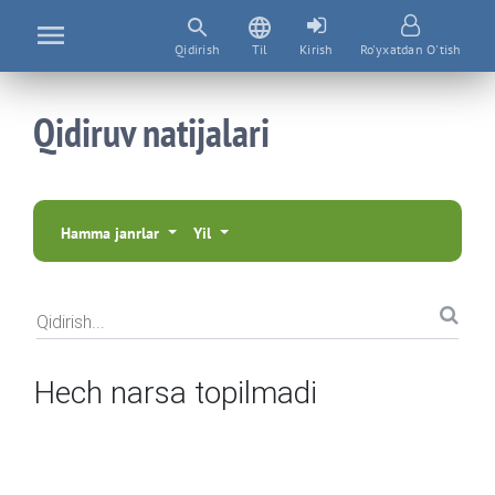
Qidirish
Til
Kirish
Ro'yxatdan O'tish
Qidiruv natijalari
Hamma janrlar
Yil
Qidirish...
Hech narsa topilmadi