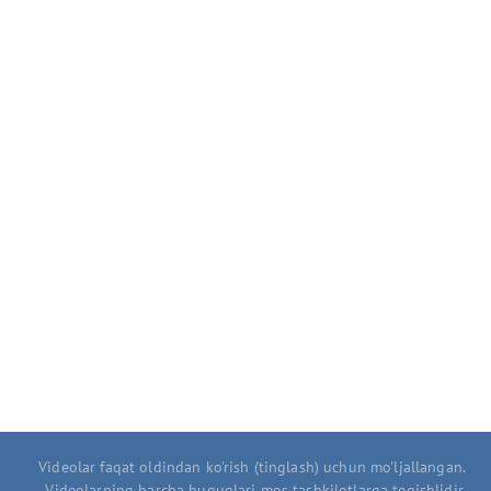
Videolar faqat oldindan ko'rish (tinglash) uchun mo'ljallangan.
Videolarning barcha huquqlari mos tashkilotlarga tegishlidir.