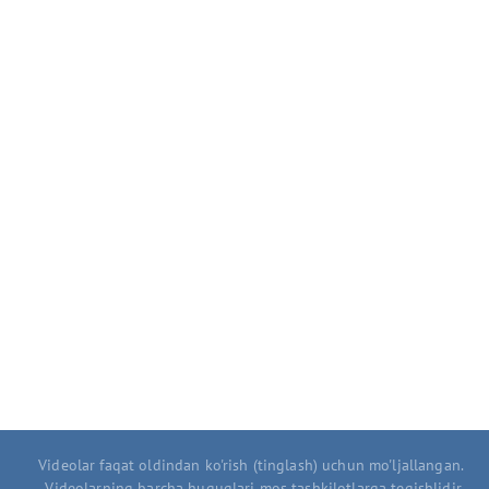
Videolar faqat oldindan ko'rish (tinglash) uchun mo'ljallangan.
Videolarning barcha huquqlari mos tashkilotlarga tegishlidir.