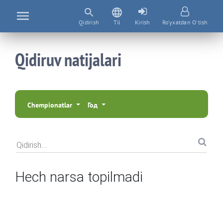
Qidirish
Til
Kirish
Ro'yxatdan O'tish
Qidiruv natijalari
Chempionatlar
Год
Qidirish...
Hech narsa topilmadi