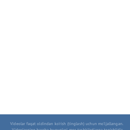
Videolar faqat oldindan ko'rish (tinglash) uchun mo'ljallangan.
Videolarning barcha huquqlari mos tashkilotlarga tegishlidir.