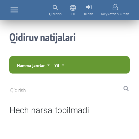
Qidirish
Til
Kirish
Ro'yxatdan O'tish
Qidiruv natijalari
Hamma janrlar
Yil
Qidirish...
Hech narsa topilmadi