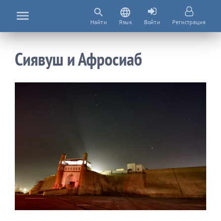
Найти
Язык
Войти
Регистрация
Сиявуш и Афросиаб