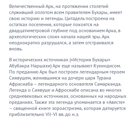
Величественный Арк, на протяжении столетий
служивший оплотом всем правителям Бухары, имеет
свою историю и легенды. Цитадель построена на
остатках поселения, которые покоятся на
двадцатиметровой глубине под основанием Арка, в
археологических слоях начала нашей эры. Арк
неоднократно разрушался, а затем отстраивался
вновь.
В исторических источниках («История Бухары»
Абубакра Наршахи) Арк еще называют Кухиндисом.
По преданию Арк был построен легендарным героем
Сиявушем, женившимся на дочери царя Турана
Афрасиаба – легендарного основателя Самарканда.
Легенда о Сиявуше и Афросиабе описана во многих
средневековых источниках, основанных на народных
преданиях. Также эта легенда упоминается в «Авесте»
– священной книге зороастризма, которая датируется
приблизительно VII-VI вв. до н.э.