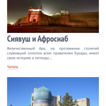
Сиявуш и Афросиаб
Величественный Арк, на протяжении столетий
служивший оплотом всем правителям Бухары, имеет
свою историю и легенды...
Читать